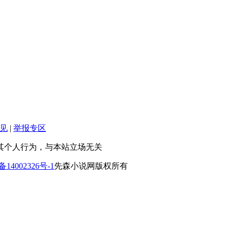
见
|
举报专区
其个人行为，与本站立场无关
备14002326号-1
先森小说网版权所有