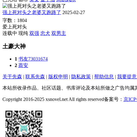
强上死对头之老婆又跑路了
2025-02-27
字数：1804
爱上死对头
连载中
现纯
双强
忠犬
双男主
土豪大神
1
书友73031674
2
萘安
关于先森
|
联系先森
|
版权申明
|
隐私政策
|
帮助信息
|
我要提意
本站所收录作品、社区话题、书库评论及本站所做之广告均属
Copyright 2016-2025 xsnovel.net All rights reserved
备案号：
京ICP