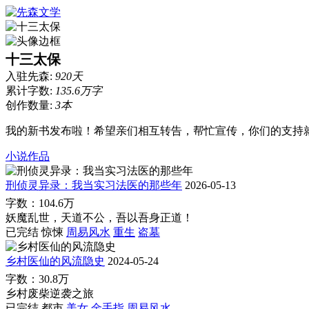
十三太保
入驻先森:
920天
累计字数:
135.6万字
创作数量:
3本
我的新书发布啦！希望亲们相互转告，帮忙宣传，你们的支持
小说作品
刑侦灵异录：我当实习法医的那些年
2026-05-13
字数：104.6万
妖魔乱世，天道不公，吾以吾身正道！
已完结
惊悚
周易风水
重生
盗墓
乡村医仙的风流隐史
2024-05-24
字数：30.8万
乡村废柴逆袭之旅
已完结
都市
美女
金手指
周易风水