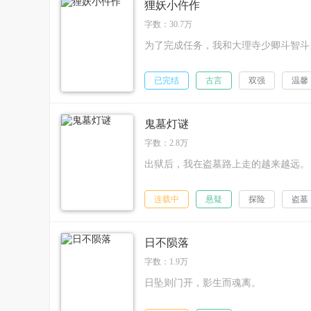
狸妖小仵作
字数：30.7万
为了完成任务，我和大理寺少卿斗智斗
已完结
古言
双强
温馨
鬼墓灯谜
字数：2.8万
出狱后，我在盗墓路上走的越来越远。
连载中
悬疑
探险
盗墓
日不陨落
字数：1.9万
日坠则门开，影生而魂离。