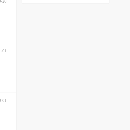
0-20
1-01
0-01