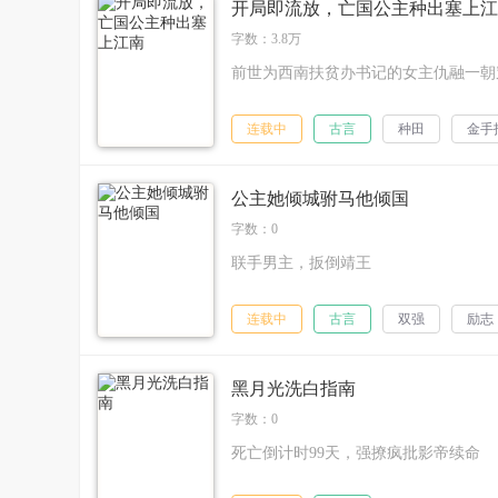
开局即流放，亡国公主种出塞上江
字数：3.8万
前世为西南扶贫办书记的女主仇融一朝穿
连载中
古言
种田
金手
公主她倾城驸马他倾国
字数：0
联手男主，扳倒靖王
连载中
古言
双强
励志
黑月光洗白指南
字数：0
死亡倒计时99天，强撩疯批影帝续命