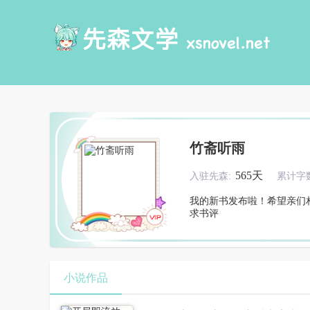
竹斋听雨
565天
入驻先森:
累计字数
我的新书发布啦！希望亲们
求书评
小说作品