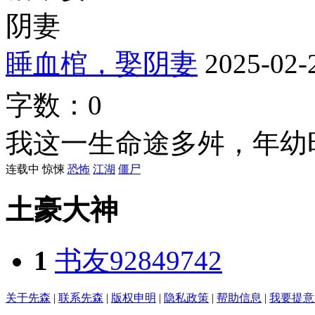
睡血棺，娶阴妻
2025-02-
字数：0
我这一生命途多舛，年幼时
连载中
惊悚
恐怖
江湖
僵尸
土豪大神
1
书友92849742
关于先森
|
联系先森
|
版权申明
|
隐私政策
|
帮助信息
|
我要提意