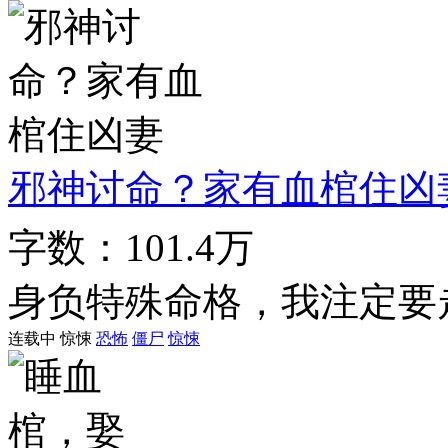
邪神讨命？家有血棺住凶
字数：101.4万
身负特殊命格，我注定要
连载中
惊悚
恐怖
僵尸
惊悚