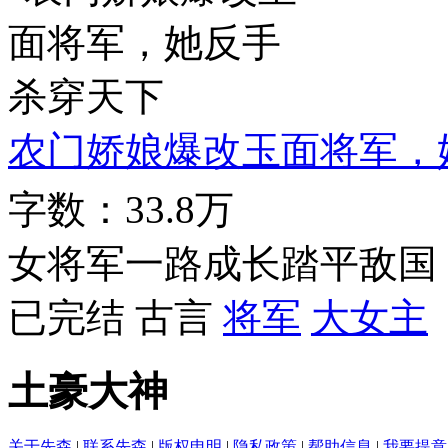
农门娇娘爆改玉面将军，
字数：33.8万
女将军一路成长踏平敌国
已完结
古言
将军
大女主
土豪大神
关于先森
|
联系先森
|
版权申明
|
隐私政策
|
帮助信息
|
我要提意