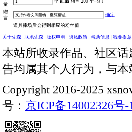
个
红酒
相当
200
个书币
量
赠
确定
言
道具捧场后会得到相应的粉丝值
关于先森
|
联系先森
|
版权申明
|
隐私政策
|
帮助信息
|
我要提意
本站所收录作品、社区话
告均属其个人行为，与本
Copyright 2016-2025 xsnove
号：
京ICP备14002326号-