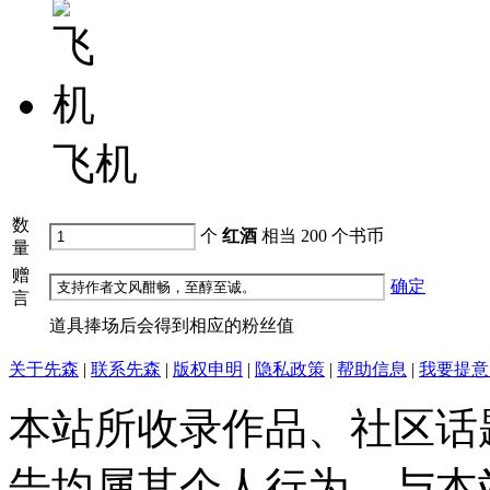
飞机
数
个
红酒
相当
200
个书币
量
赠
确定
言
道具捧场后会得到相应的粉丝值
关于先森
|
联系先森
|
版权申明
|
隐私政策
|
帮助信息
|
我要提意
本站所收录作品、社区话
告均属其个人行为，与本