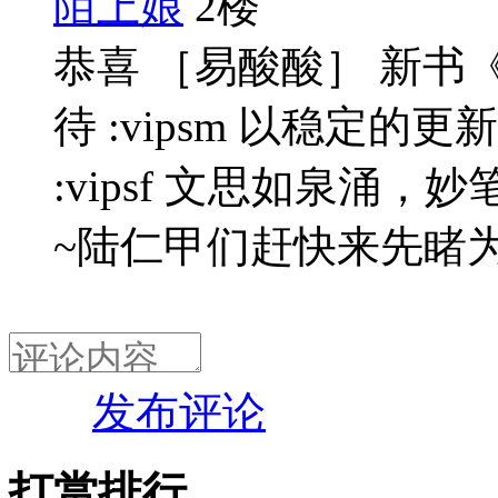
陌上娘
2楼
恭喜 ［易酸酸］ 新书
待 :vipsm 以稳定
:vipsf 文思如泉涌
~陆仁甲们赶快来先睹
发布评论
打赏排行