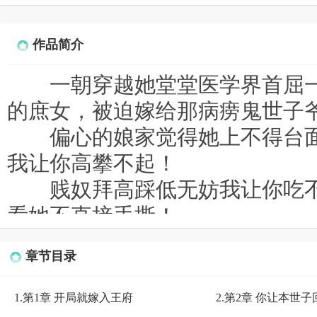
作品简介
一朝穿越她堂堂医学界首屈一
的庶女，被迫嫁给那病痨鬼世子
偏心的娘家觉得她上不得台面
我让你高攀不起！
贱奴拜高踩低无妨我让你吃不
看她不直接手撕！
看着和自己同病相怜的世子，
章节目录
也别想带你走！
手握空间，一手医术让皇室视
1.第1章 开局就嫁入王府
2.第2章 你让本世子