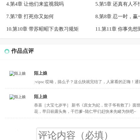
则惠泽百姓。
4.第4章 让他们来监视我吗
5.第5章 还真有人不
生龙活虎之后的某世子拉叶昭
7.第7章 打死你又如何
8.第8章 忍一时，赢
浑身发热呼吸急促的样子是不是又
10.第10章 带苏昭昭下去教习规矩
11.第11章 你事
叶昭昭：……
他这不是发病，是发……
作品点评
陌上娘
:vipsc 哎呦，搞么子？这么快就完结了，人家看的正嗨！
陌上娘
恭喜［大宝七岁半］ 新书《庶女为妃，世子爷有救了》面
花，早日崭露头角，干巴爹~陆仁甲们赶快来先睹为快吧~