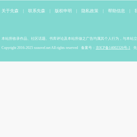
关于先森
|
联系先森
|
版权申明
|
隐私政策
|
帮助信息
|
本站所收录作品、社区话题、书库评论及本站所做之广告均属其个人行为，与本站
Copyright 2016-2025 xsnovel.net All rights reserved
备案号：
京ICP备14002326号-1
先