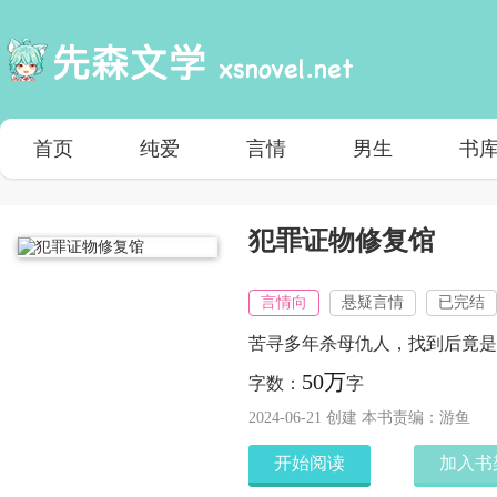
首页
纯爱
言情
男生
书
犯罪证物修复馆
言情向
悬疑言情
已完结
苦寻多年杀母仇人，找到后竟是
50万
字数：
字
2024-06-21 创建 本书责编：游鱼
开始阅读
加入书