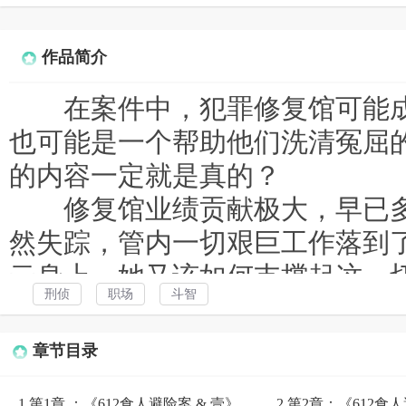
作品简介
在案件中，犯罪修复馆可能成
也可能是一个帮助他们洗清冤屈
的内容一定就是真的？
修复馆业绩贡献极大，早已多
然失踪，管内一切艰巨工作落到
云身上，她又该如何支撑起这一
刑侦
职场
斗智
天降天才少女为其打辅助，与
交，却在即将找出前馆长失踪案
章节目录
才少女。
1.第1章 ：《612食人避险案 & 壹》
2.第2章：《612食