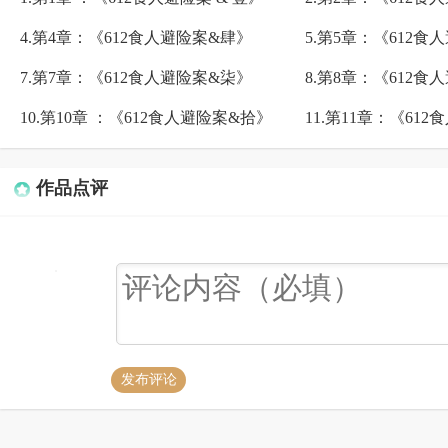
昔日好友变为杀母嫌疑人，苦
竟是真相还是另有隐情……
4.第4章：《612食人避险案&肆》
5.第5章：《612食
7.第7章：《612食人避险案&柒》
8.第8章：《612食
10.第10章 ：《612食人避险案&拾》
11.第11章：《61
作品点评
发布评论