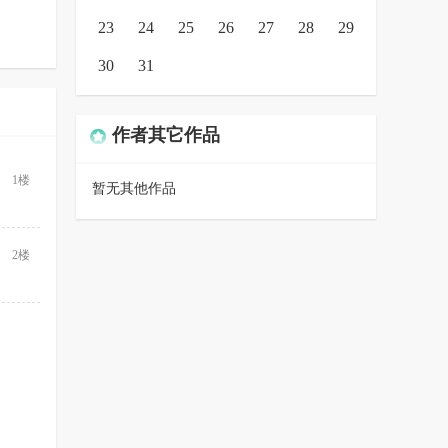
23
24
25
26
27
28
29
30
31
作者其它作品
1楼
暂无其他作品
2楼