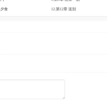
章 夕食
12.第12章 送别