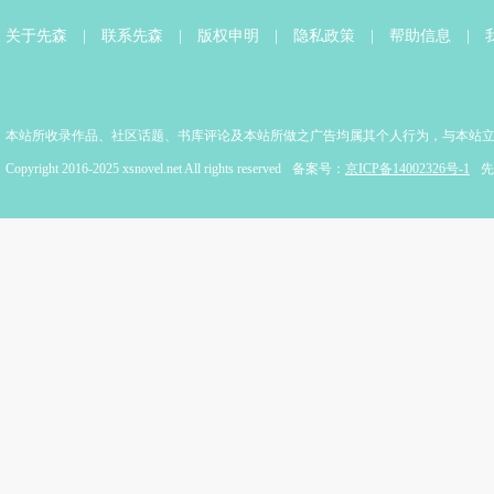
关于先森
|
联系先森
|
版权申明
|
隐私政策
|
帮助信息
|
本站所收录作品、社区话题、书库评论及本站所做之广告均属其个人行为，与本站
Copyright 2016-2025 xsnovel.net All rights reserved
备案号：
京ICP备14002326号-1
先