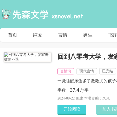
首页
纯爱
言情
男生
书
回到八零考大学，发
言情向
现代言情
已完结
一觉睡醒床边多了嗷嗷哭的孩子
37.4万
字数：
字
2024-09-22 创建 本书责编：久见
开始阅读
加入书