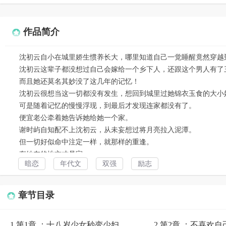
作品简介
沈初云自小在城里娇生惯养长大，哪里知道自己一觉睡醒竟然穿越
沈初云这辈子都没想过自己会嫁给一个乡下人，还跟这个男人有了
而且她还莫名其妙没了这几年的记忆！
沈初云很想当这一切都没有发生，想回到城里过她锦衣玉食的大小
可是随着记忆的慢慢浮现，到最后才发现连家都没有了。
便宜老公牵着她告诉她给她一个家。
谢时屿自知配不上沈初云，从未妄想过将月亮拉入泥潭。
但一切好似命中注定一样，就那样的重逢。
有她在的地方才是家。
暗恋
年代文
双强
励志
章节目录
1.第1章 ：十八岁少女秒变少妇
2.第2章 ：不喜欢