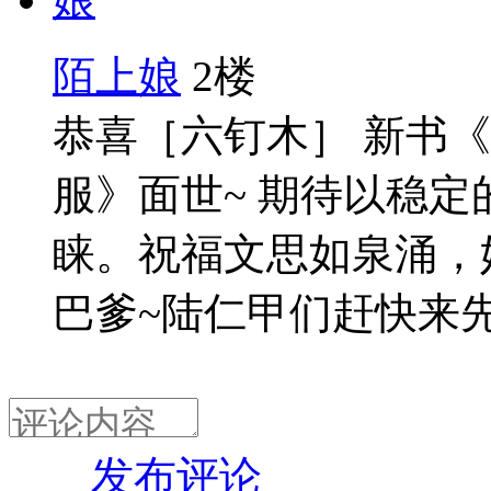
陌上娘
2楼
恭喜［六钉木］ 新书
服》面世~ 期待以稳
睐。祝福文思如泉涌，
巴爹~陆仁甲们赶快来
发布评论