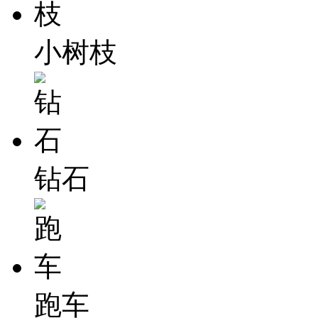
小树枝
钻石
跑车