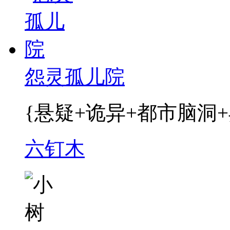
怨灵孤儿院
{悬疑+诡异+都市脑洞+异
六钉木