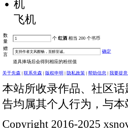
飞机
数
个
红酒
相当
200
个书币
量
赠
确定
言
道具捧场后会得到相应的粉丝值
关于先森
|
联系先森
|
版权申明
|
隐私政策
|
帮助信息
|
我要提意
本站所收录作品、社区话
告均属其个人行为，与本
Copyright 2016-2025 xsnove