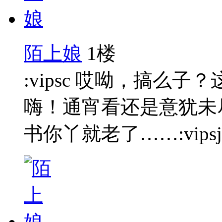
陌上娘
1楼
:vipsc 哎呦，搞么
嗨！通宵看还是意犹未
书你丫就老了……:vipsj