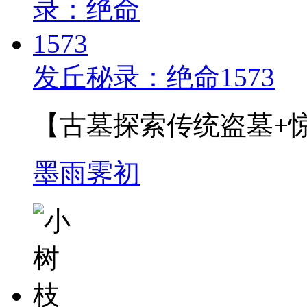
发丘秘录：绝命1573
【古墓探索传统盗墓+惊悚
墨雨霁初