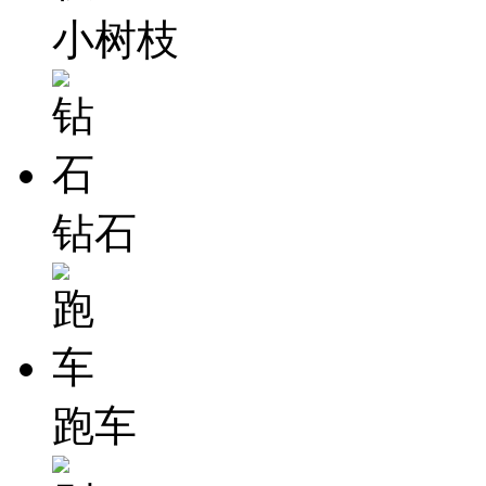
小树枝
钻石
跑车