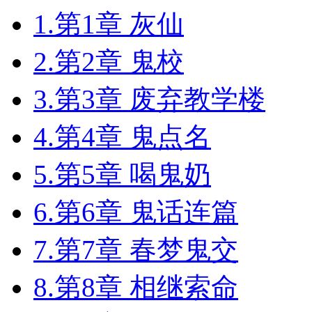
1.第1章 灰仙
2.第2章 鬼校
3.第3章 废弃教学楼
4.第4章 鬼点名
5.第5章 喝鬼奶
6.第6章 鬼话连篇
7.第7章 春梦鬼交
8.第8章 相继索命