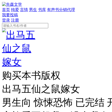
首页
纯爱
言情
男生
书库
有声书分销代理
我要投稿
登录
注册
购买本书版权
出马五仙之鼠嫁女
男生向
惊悚恐怖
已完结