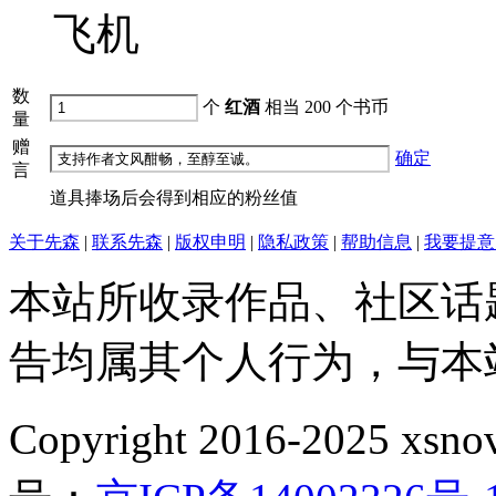
飞机
数
个
红酒
相当
200
个书币
量
赠
确定
言
道具捧场后会得到相应的粉丝值
关于先森
|
联系先森
|
版权申明
|
隐私政策
|
帮助信息
|
我要提意
本站所收录作品、社区话
告均属其个人行为，与本
Copyright 2016-2025 xsnove