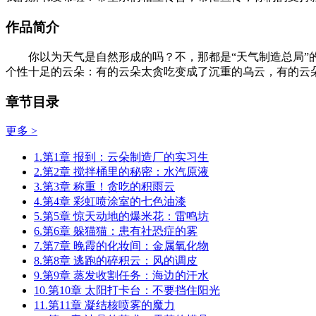
作品简介
你以为天气是自然形成的吗？不，那都是“天气制造总局”的
个性十足的云朵：有的云朵太贪吃变成了沉重的乌云，有的云
章节目录
更多 >
1.第1章 报到：云朵制造厂的实习生
2.第2章 搅拌桶里的秘密：水汽原液
3.第3章 称重！贪吃的积雨云
4.第4章 彩虹喷涂室的七色油漆
5.第5章 惊天动地的爆米花：雷鸣坊
6.第6章 躲猫猫：患有社恐症的雾
7.第7章 晚霞的化妆间：金属氧化物
8.第8章 逃跑的碎积云：风的调皮
9.第9章 蒸发收割任务：海边的汗水
10.第10章 太阳打卡台：不要挡住阳光
11.第11章 凝结核喷雾的魔力