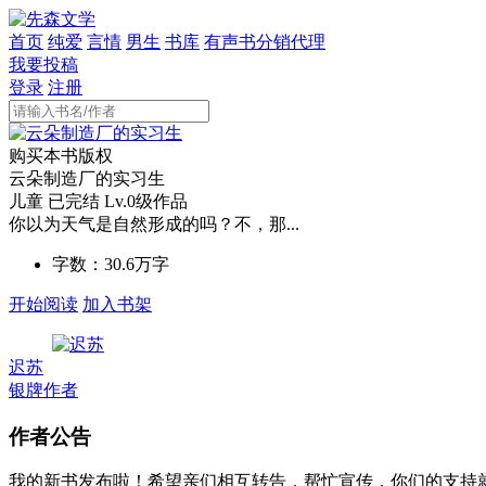
首页
纯爱
言情
男生
书库
有声书分销代理
我要投稿
登录
注册
购买本书版权
云朵制造厂的实习生
儿童
已完结
Lv.0级作品
你以为天气是自然形成的吗？不，那...
字数：
30.6万
字
开始阅读
加入书架
迟苏
银牌作者
作者公告
我的新书发布啦！希望亲们相互转告，帮忙宣传，你们的支持就