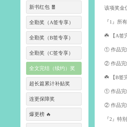
新书红包 🧧
该项奖金仅
『1』所
全勤奖（A签专享）
☘️ 【A
全勤奖（B签专享）
① 作品完
全勤奖（C签专享）
② 作品完
全文完结（续约）奖
☘️
【
B签
超长篇累计补贴奖
① 作品完
连更保障奖
② 作品完
爆更榜 🔥
『2』特