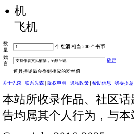
飞机
数
个
红酒
相当
200
个书币
量
赠
确定
言
道具捧场后会得到相应的粉丝值
关于先森
|
联系先森
|
版权申明
|
隐私政策
|
帮助信息
|
我要提意
本站所收录作品、社区话
告均属其个人行为，与本