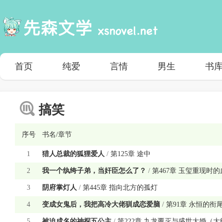
首页
纯爱
言情
男生
书
搞笑
序号
书名/章节
1
猎人总裁的狐狸爱人
/
第125章 途中
2
我一个纨绔子弟，当奸臣怎么了？
/
第467章 玉玺重现时
3
阴府掌灯人
/
第445章 指向北方的孤灯
4
变成女鬼后，我把高冷大佬驯成恋爱脑
/
第91章 永恒的衔
5
被迫成名的神探五公主
/
第222章 九龙覆灭与盛世大婚（