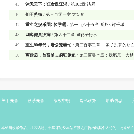
45
沐无天下：狂女乱江湖
/
第163章 结局
46
仙王赘婿
/
第三百零一章 大结局
47
重生之娱乐圈C位学霸
/
第一百六十五章 番外3 许千城
48
刺客他真没病
/
第四十二章:当靶子行么
49
重生80年代，老公宠妻忙
/
第二百零二章 一家子别算的明
50
离婚后，首富前夫疯狂倒追
/
第三百零七章：我愿意（大结
关于先森
|
联系先森
|
版权申明
|
隐私政策
|
帮助信息
|
本站所收录作品、社区话题、书库评论及本站所做之广告均属其个人行为，与本站