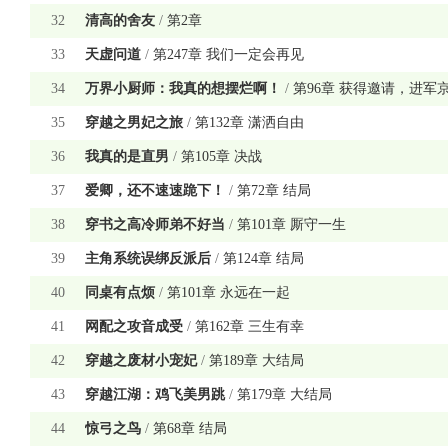
32
清高的舍友
/
第2章
33
天虚问道
/
第247章 我们一定会再见
34
万界小厨师：我真的想摆烂啊！
/
第96章 获得邀请，进军
35
穿越之男妃之旅
/
第132章 潇洒自由
36
我真的是直男
/
第105章 决战
37
爱卿，还不速速跪下！
/
第72章 结局
38
穿书之高冷师弟不好当
/
第101章 厮守一生
39
主角系统误绑反派后
/
第124章 结局
40
同桌有点烦
/
第101章 永远在一起
41
网配之攻音成受
/
第162章 三生有幸
42
穿越之废材小宠妃
/
第189章 大结局
43
穿越江湖：鸡飞美男跳
/
第179章 大结局
44
惊弓之鸟
/
第68章 结局