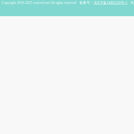
Copyright 2016-2025 xsnovel.net All rights reserved
备案号：
京ICP备14002326号-1
先