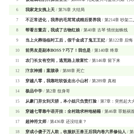
6
我家龙女拽上天
/
第76章 大结局
7
不正常进化，我养的毛茸茸成精后要养我
/
第214章 吵架
8
帮看古董店，我成了古物红娘
/
第40章 古琴 情丝如蛛线
9
当上火葬场临时工后，假千金成了鬼王王妃
/
第122章 后悔
10
前男友是副本BOSS？巧了！我也是
/
第140章 终章
11
农门长女有空间，逃荒路上致富忙
/
第146章 留下来
12
汴京神捕：案牍录
/
第88章 死亡
13
穿越八零，我靠吃软饭走出小山村
/
第289章 真相
14
极品中学
/
第2章 纹身哥
15
从豪门弃女到天骄，本小姐只负责打脸
/
第7章：突然起大
16
穿越七零靠牛语开挂：全村跪求种地秘籍
/
第46章 罪魁祸
17
超神符文师
/
第436章 还没结束？
18
穿成小傻子万人欺，收服妖王兽王后我内卷六界修仙人
/
第