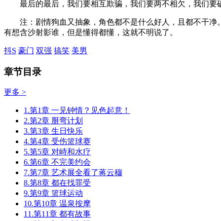
最后的最后，我们要相互欺骗，我们要两不相欠，我们要
注：剧情狗血又抽象，角色都不是什么好人，且都不干净。
有想含沙射影谁，但是懂得都懂，这就不明说了。
抖S
豪门
双强
搞笑
美男
章节目录
更多 >
1.第1章 一见钟情？见色起意！
2.第2章 掰弯计划
3.第3章 生日快乐
4.第4章 受伤篮球赛
5.第5章 对峙和水疗
6.第6章 不完美约会
7.第7章 艺术展全看了蒋云穆
8.第8章 都在找罪受
9.第9章 篮球运动
10.第10章 温泉按摩
11.第11章 都有故事