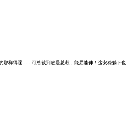
的那样得逞……可总裁到底是总裁，能屈能伸！这安稳躺下也