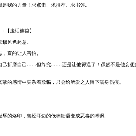
是我的力量！求点击、求推荐、求书评...
】+【废话连篇】
云穆见色起意。
志，直的让人害怕。
折磨自己……但终究.……还是让他得逞了！虽然不是他妄想
挚的感情中夹杂着欺骗，只会给所爱之人留下满身伤痕。
辱的烙印，曾经耳边的低喃细语变成恶毒的嘲讽。