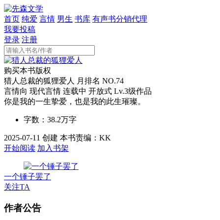
首页
纯爱
言情
男生
书库
有声书分销代理
我要投稿
登录
注册
购买本书版权
猎人总裁的狐狸爱人
月排名 NO.74
言情向
现代言情
连载中
开放式
Lv.3级作品
你是我的一生挚爱，也是我的此生璀璨。
字数：
38.2万
字
2025-07-11 创建 本书责编：KK
开始阅读
加入书架
一个锤子罢了
关注TA
作者公告