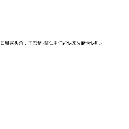
早日崭露头角，干巴爹~陆仁甲们赶快来先睹为快吧~