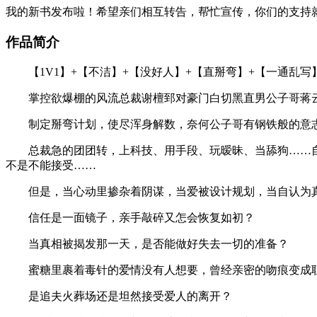
我的新书发布啦！希望亲们相互转告，帮忙宣传，你们的支持就
作品简介
【1V1】+【不洁】+【没好人】+【直掰弯】+【一通乱写
掌控欲爆棚的风流总裁谢檀郅对豪门白切黑直男公子哥蒋
制定掰弯计划，使尽浑身解数，奈何公子哥有钢铁般的意
总裁急的团团转，上科技、用手段、玩暧昧、当舔狗……自己
不是不能接受……
但是，当心动里掺杂着阴谋，当爱被设计规划，当自认为真
信任是一面镜子，亲手敲碎又怎会恢复如初？
当真相被揭发那一天，是否能做好失去一切的准备？
蜜糖里裹着毒针的爱情没有人想要，曾经亲密的吻痕变成耻
是追夫火葬场还是坦然接受爱人的离开？