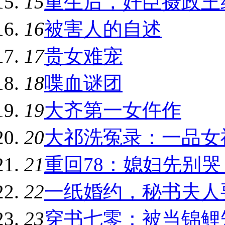
15
重生后，奸臣摄政王
16
被害人的自述
17
贵女难宠
18
喋血谜团
19
大齐第一女仵作
20
大祁洗冤录：一品女
21
重回78：媳妇先别
22
一纸婚约，秘书夫人
23
穿书七零：被当锦鲤