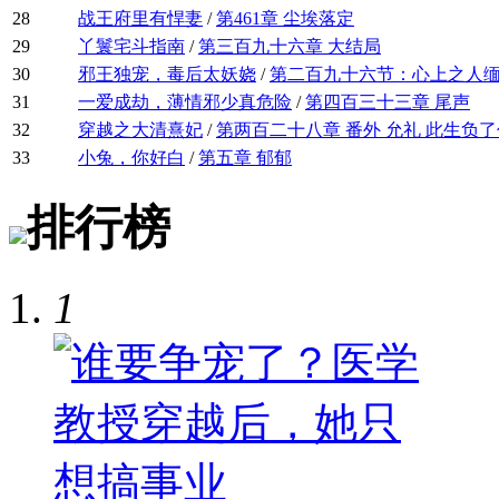
28
战王府里有悍妻
/
第461章 尘埃落定
29
丫鬟宅斗指南
/
第三百九十六章 大结局
30
邪王独宠，毒后太妖娆
/
第二百九十六节：心上之人
31
一爱成劫，薄情邪少真危险
/
第四百三十三章 尾声
32
穿越之大清熹妃
/
第两百二十八章 番外 允礼 此生负了
33
小兔，你好白
/
第五章 郁郁
排行榜
1