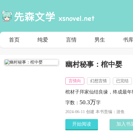
首页
纯爱
言情
男生
书
幽村秘事：棺中婴
言情向
幻想言情
已完结
棺材子拜家仙结良缘，终成最年
50.3万
字数：
字
2024-06-11 创建 本书责编：游鱼
开始阅读
加入书