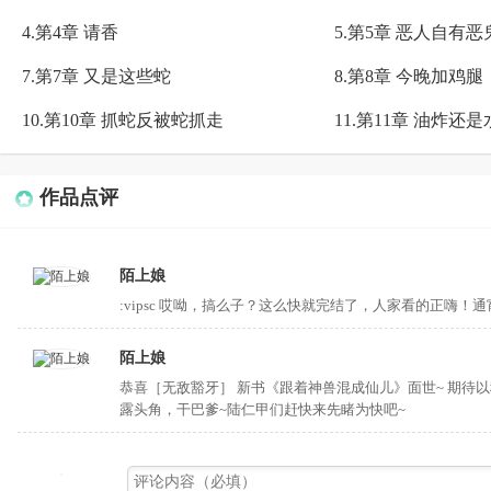
4.第4章 请香
5.第5章 恶人自有恶
7.第7章 又是这些蛇
8.第8章 今晚加鸡腿
10.第10章 抓蛇反被蛇抓走
11.第11章 油炸还
作品点评
陌上娘
:vipsc 哎呦，搞么子？这么快就完结了，人家看的正嗨！
陌上娘
恭喜［无敌豁牙］ 新书《跟着神兽混成仙儿》面世~ 期
露头角，干巴爹~陆仁甲们赶快来先睹为快吧~