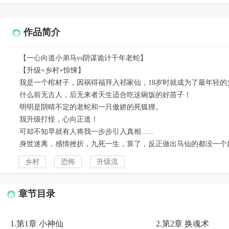
作品简介
【一心向道小弟马vs阴谋诡计千年老蛇】
【升级+乡村+惊悚】
我是一个棺材子，因祸得福拜入祁家仙，18岁时就成为了最年轻的
什么前无古人，后无来者天生适合吃这碗饭的好苗子！
明明是阴晴不定的老蛇和一只傲娇的死狐狸。
我升级打怪，心向正道！
可却不知早就有人将我一步步引入真相......
身世迷离，感情挫折，九死一生，算了，反正做出马仙的都没一个
乡村
恐怖
升级流
章节目录
1.第1章 小神仙
2.第2章 换魂术