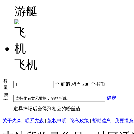
游艇
飞机
数
个
红酒
相当
200
个书币
量
赠
确定
言
道具捧场后会得到相应的粉丝值
关于先森
|
联系先森
|
版权申明
|
隐私政策
|
帮助信息
|
我要提意