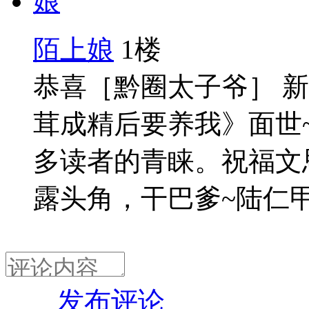
陌上娘
1楼
恭喜［黔圈太子爷］ 
茸成精后要养我》面世
多读者的青睐。祝福文
露头角，干巴爹~陆仁
发布评论